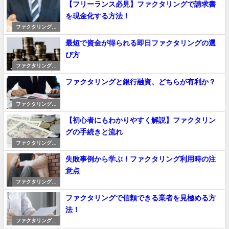
【フリーランス必見】ファクタリングで請求書
を現金化する方法！
ファクタリングの
使い方
最短で資金が得られる即日ファクタリングの選
び方
ファクタリングの
使い方
ファクタリングと銀行融資、どちらが有利か？
ファクタリングの
使い方
【初心者にもわかりやすく解説】ファクタリン
グの手続きと流れ
ファクタリングの
使い方
失敗事例から学ぶ！ファクタリング利用時の注
意点
ファクタリングの
使い方
ファクタリングで信頼できる業者を見極める方
法！
ファクタリングの
使い方