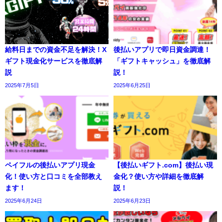
給料日までの資金不足を解決！X
後払いアプリで即日資金調達！
ギフト現金化サービスを徹底解
「ギフトキャッシュ」を徹底解
説
説！
2025年7月5日
2025年6月25日
ペイフルの後払いアプリ現金
【後払いギフト.com】後払い現
化！使い方と口コミを全部教え
金化？使い方や詳細を徹底解
ます！
説！
2025年6月24日
2025年6月23日