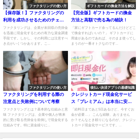
ファクタリングの使い方
ギフトカードの換金方法を解説
【保存版！】ファクタリングの
【完全版】ギフトカードの換金
利用を成功させるためのチェッ
方法と高額で売る為の秘訣！
クリスト
ファクタリングは、企業が未回収の売掛金
「家にギフトカード余ってるんだけどどこ
を迅速に現金化するための有力な資金調達
で換金すればいいの？」 ギフトカードに
手段です。しかし、その利用には注意すべ
用途があるのであれば、そのまま使ってし
き点がいくつかあります。こ...
まうのが一番オトクなのです...
ファクタリングの使い方
後払い決済アプリの基礎知識
ファクタリングを利用する際の
クレジットカード現金化サービ
注意点と失敗例について考察
ス「プレミアム」は本当に安
全？
ファクタリングとは？基本的な仕組みと意
「給料日まであと5日あるけど、今すぐお
味 ファクタリングは、企業や個人が将来
金が必要…」 こんな経験、ありません
的に受け取る売掛金を前倒しで現金化する
か？そんなとき頼りになるのが、クレジッ
仕組みです。特に資金繰りに...
トカード現金化サービスです。...