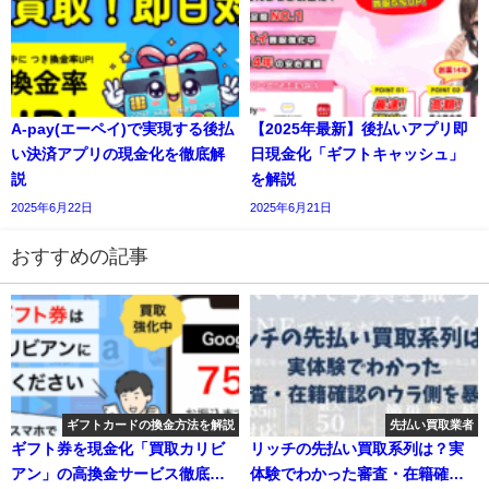
A-pay(エーペイ)で実現する後払
【2025年最新】後払いアプリ即
い決済アプリの現金化を徹底解
日現金化「ギフトキャッシュ」
説
を解説
2025年6月22日
2025年6月21日
おすすめの記事
ギフトカードの換金方法を解説
先払い買取業者
ギフト券を現金化「買取カリビ
リッチの先払い買取系列は？実
アン」の高換金サービス徹底解
体験でわかった審査・在籍確認