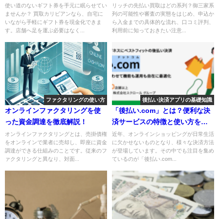
説！
のウラ側を暴露
使い道のないギフト券を手元に眠らせてい
リッチの先払い買取はどの系列？御三家系
ませんか？ 買取カリビアンなら、自宅に
列の可能性や審査の実態をはじめ、申込か
いながら手軽にギフト券を現金化できま
ら入金までの具体的な流れ、口コミ評判、
す。店舗へ足を運ぶ必要はなく...
利用前に知っておきたい注意...
ファクタリングの使い方
後払い決済アプリの基礎知識
オンラインファクタリングを使
「後払い.com」とは？便利な決
った資金調達を徹底解説！
済サービスの特徴と使い方を徹
底解説
オンラインファクタリングとは、売掛債権
近年、オンラインショッピングが日常生活
をオンラインで業者に売却し、即座に資金
に欠かせないものとなり、様々な決済方法
調達ができる仕組みのことです。従来のフ
が登場しています。その中でも注目を集め
ァクタリングと異なり、対面...
ているのが「後払い.com...