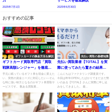
力
サービスを徹底解説
2025年7月1日
2025年6月30日
おすすめの記事
ギフトカードの換金方法を解説
先払い買取の基礎知識
ギフトカード買取専門店「買取
先払い買取業者【TOTAL】を実
戦隊高額レンジャー」を徹底解
際に使ってみたら驚きの結果
説！
に！
手元に眠っているギフト券を現金に変えた
こんにちはファクタリング調査員です。
い、突然の資金ニーズに対応したい—そん
今回は昨年OPENしたばかりでまだまだ勢
な時に強い味方となるのがギフト券買取サ
いのある【TOTAL】さんに実際に申し込
ービスです。 数ある買取業...
みをしてきました。 最...