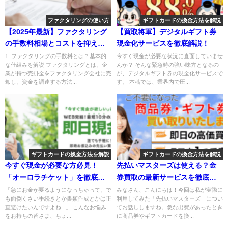
ファクタリングの使い方
ギフトカードの換金方法を解説
【2025年最新】ファクタリング
【買取将軍】デジタルギフト券
の手数料相場とコストを抑える
現金化サービスを徹底解説！
コツ
1. ファクタリングの手数料とは？基本的
今すぐ現金が必要な状況に直面していませ
な仕組みを解説 ファクタリングとは、企
んか？ そんな緊急時の強い味方となるの
業が持つ売掛金をファクタリング会社に売
が、デジタルギフト券の現金化サービスで
却し、資金を調達する方法...
す。 本稿では、業界内で圧...
ギフトカードの換金方法を解説
ギフトカードの換金方法を解説
今すぐ現金が必要な方必見！
先払いマスターズは使える？金
「オーロラチケット」を徹底的
券買取の最新サービスを徹底解
解説！
説！
「急にお金が要るようになっちゃって、で
みなさん、こんにちは！今回は私が実際に
も面倒くさい手続きとか書類作成とかは正
利用してみた「先払いマスターズ」につい
直避けたいんですよね...」 こんなお悩み
てお話ししますね。急な出費があったとき
をお持ちの皆さま、ちょ...
に商品券やギフトカードを換...