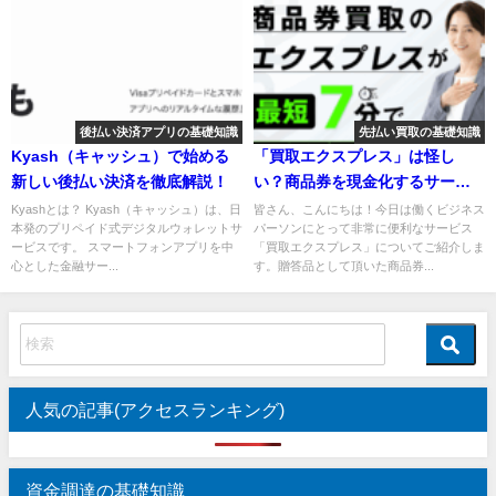
後払い決済アプリの基礎知識
先払い買取の基礎知識
Kyash（キャッシュ）で始める
「買取エクスプレス」は怪し
新しい後払い決済を徹底解説！
い？商品券を現金化するサービ
スを解説
Kyashとは？ Kyash（キャッシュ）は、日
皆さん、こんにちは！今日は働くビジネス
本発のプリペイド式デジタルウォレットサ
パーソンにとって非常に便利なサービス
ービスです。 スマートフォンアプリを中
「買取エクスプレス」についてご紹介しま
心とした金融サー...
す。贈答品として頂いた商品券...
人気の記事(アクセスランキング)
資金調達の基礎知識