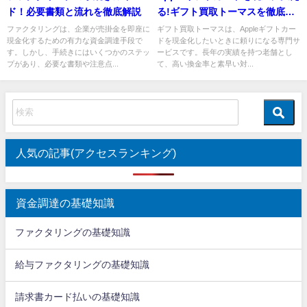
ド！必要書類と流れを徹底解説
る!ギフト買取トーマスを徹底解
説
ファクタリングは、企業が売掛金を即座に
ギフト買取トーマスは、Appleギフトカー
現金化するための有力な資金調達手段で
ドを現金化したいときに頼りになる専門サ
す。しかし、手続きにはいくつかのステッ
ービスです。長年の実績を持つ老舗とし
プがあり、必要な書類や注意点...
て、高い換金率と素早い対...
人気の記事(アクセスランキング)
資金調達の基礎知識
ファクタリングの基礎知識
給与ファクタリングの基礎知識
請求書カード払いの基礎知識