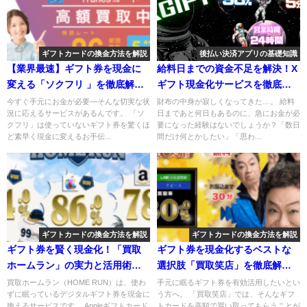
ギフトカードの換金方法を解説
後払い決済アプリの基礎知識
【業界最速】ギフト券を現金に
給料日までの資金不足を解決！X
変える「ソクフリ 」を徹底解
ギフト現金化サービスを徹底解
説！
説
今すぐ手元にお金が必要—そんな切実な状
財布の中身が寂しくなってきた…。 給料
況に応えるサービスがあるんです。 「ソ
日まであと何日もあるのに、急にお金が必
クフリ」は使っていないギフト券を驚くほ
要になった経験はないでしょうか？「数日
ど素早く現金に変えるお手伝...
間だけ何とかしたい」「思わ...
ギフトカードの換金方法を解説
ギフトカードの換金方法を解説
ギフト券を賢く現金化！「買取
ギフト券を現金化するベストな
ホームラン」の実力と活用術を
選択肢「買取笑店」を徹底解
解説
説！
買取ホームラン（HOME RUN）は、使わ
手元に眠るギフト券を有効活用したいとい
ずに眠っているデジタルギフト券を現金に
う方へ。 「買取笑店」では、そんなギフ
換えるサービスです。 Appleギフトカード
トカードを高額で買い取ってもらうことが