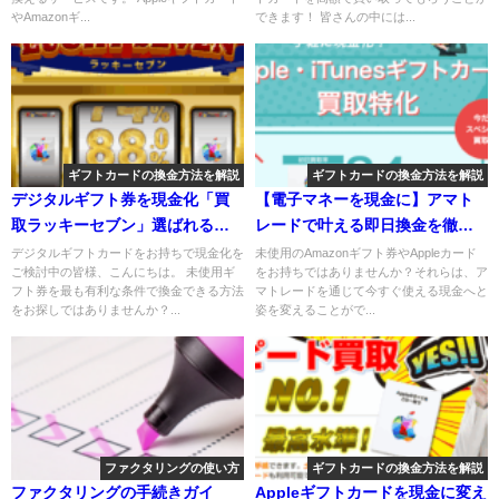
やAmazonギ...
できます！ 皆さんの中には...
ギフトカードの換金方法を解説
ギフトカードの換金方法を解説
デジタルギフト券を現金化「買
【電子マネーを現金に】アマト
取ラッキーセブン」選ばれる理
レードで叶える即日換金を徹底
由とは
解説
デジタルギフトカードをお持ちで現金化を
未使用のAmazonギフト券やAppleカード
ご検討中の皆様、こんにちは。 未使用ギ
をお持ちではありませんか？それらは、ア
フト券を最も有利な条件で換金できる方法
マトレードを通じて今すぐ使える現金へと
をお探しではありませんか？...
姿を変えることがで...
ファクタリングの使い方
ギフトカードの換金方法を解説
ファクタリングの手続きガイ
Appleギフトカードを現金に変え