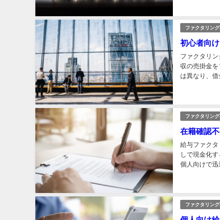
ファクタリング
初心者向け
ファクタリン
収の売掛金を
は異なり、借
に悩む企業に
ファクタリング
在籍確認不
給与ファクタ
しで現金化す
個人向けで迅
あれば、在籍
ファクタリング
個人向け給