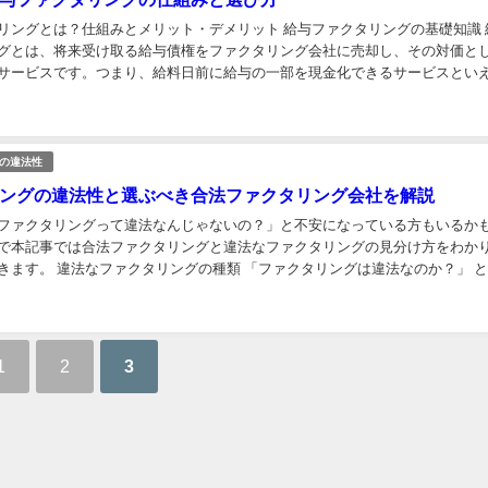
リングとは？仕組みとメリット・デメリット 給与ファクタリングの基礎知識 
グとは、将来受け取る給与債権をファクタリング会社に売却し、その対価と
サービスです。つまり、給料日前に給与の一部を現金化できるサービスとい
金繰りに困る個人向けのサービスとして注目を集めてい...
の違法性
ングの違法性と選ぶべき合法ファクタリング会社を解説
ファクタリングって違法なんじゃないの？」と不安になっている方もいるか
で本記事では合法ファクタリングと違法なファクタリングの見分け方をわか
きます。 違法なファクタリングの種類 「ファクタリングは違法なのか？」 
れなければ、利用を検討している方も不安で一歩...
1
2
3