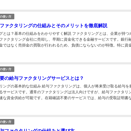
の使い方
ファクタリングの仕組みとそのメリットを徹底解説
グとは？基本の仕組みをわかりやすく解説 ファクタリングとは、企業が持つ
ファクタリング会社に売却し、早期に資金化できる金融サービスです。銀行
金ではなく売掛金の買取が行われるため、負債にならないのが特徴。特に資
とって、迅速な現金化手段として有効です。ここでは、...
の使い方
要の給与ファクタリングサービスとは？
リングの基本的な仕組み 給与ファクタリングは、個人が将来受け取る給与を
るサービスです。通常のファクタリングは法人向けですが、給与ファクタリ
速な資金供給が可能です。在籍確認不要のサービスでは、給与の受取証明書
確認の手続きを省略できるため、プライバシーを重視...
の使い方
与ファクタリングの仕組みと選び方