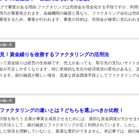
グで審査がある理由 ファクタリングは売掛金を現金化する手段ですが、利用
用力が重要視されます。金融機関の融資と異なり、ファクタリング会社は売
重視するため、審査が行われます。審査の目的は、売掛金が確実に支払われ
クを回避することです。なので、よほどのことがない...
の使い方
見！資金繰りを改善するファクタリングの活用法
って資金繰りは経営の生命線です。売上があっても、取引先の支払いサイト
金が不足しやすくなります。特に突発的な支出や経済状況の変化があると、
ります。銀行融資が難しい場合、迅速な資金調達手段としてファクタリング
では、ファクタリングの仕組みやメリット、活用法につ...
の使い方
ファクタリングの違いとは？どちらを選ぶべきか比較！
択肢を知ろう 企業が事業を成長させるためには、適切な資金調達が欠かせま
の方法として、銀行融資とファクタリングが広く利用されています。しかし
した状況を理解していないと、最適な選択ができません。本記事では、銀行
グの違いを比較し、それぞれのメリット・デメリットを解...