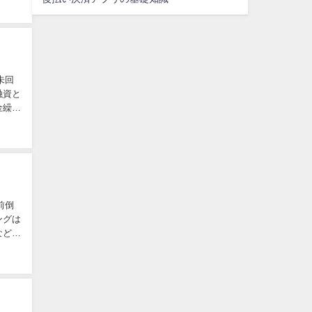
未回
融資と
金繰り
前倒
ングは
などが