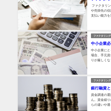
ファクタリン
や売掛先の信
支払い能力を
判断し、リス
ファクタリング
中小企業必
中小企業にと
場合、手元資
りが厳しくな
です。本記事
ファクタリング
銀行融資と
資金調達の選
ん。資金繰り
らの違いや適
ファクタリン