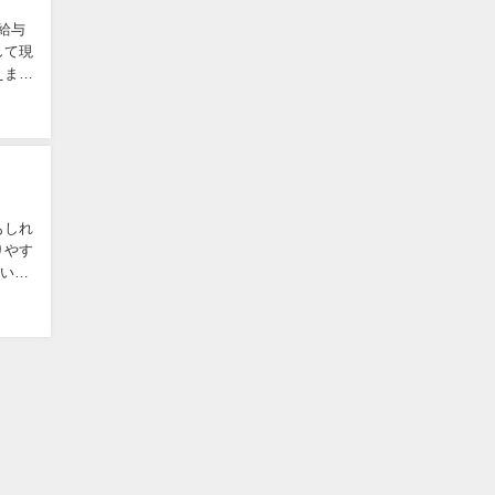
給与
して現
えま
もしれ
りやす
という