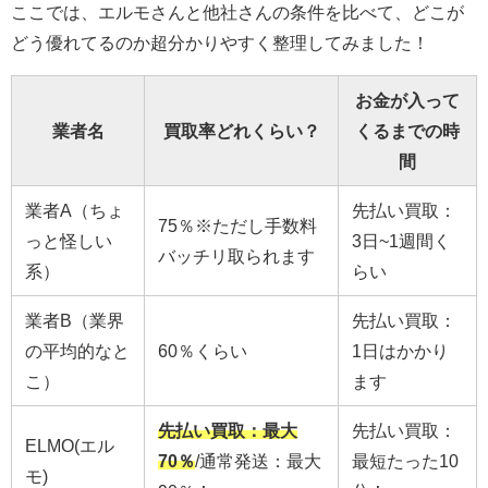
ここでは、エルモさんと他社さんの条件を比べて、どこが
どう優れてるのか超分かりやすく整理してみました！
お金が入って
業者名
買取率どれくらい？
くるまでの時
間
業者A（ちょ
先払い買取：
75％※ただし手数料
っと怪しい
3日~1週間く
バッチリ取られます
系）
らい
業者B（業界
先払い買取：
の平均的なと
60％くらい
1日はかかり
こ）
ます
先払い買取：最大
先払い買取：
ELMO(エル
70％
/通常発送：最大
最短たった10
モ)