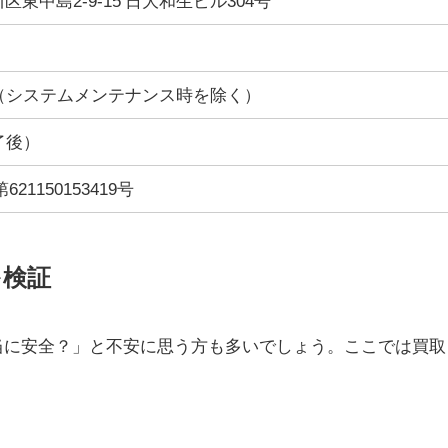
東中島2-9-15 日大和生ビル304号
（システムメンテナンス時を除く）
了後）
1150153419号
を検証
当に安全？」と不安に思う方も多いでしょう。ここでは買取