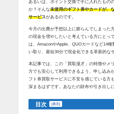
あるいは、ポイント交換で手に入れたもの
か？そんな
未使用のギフト券やカードが、な
サービス
があるのです。
今月の出費が予想以上に膨らんでしまった
の現金を増やしたいと考えている方にとっ
は、AmazonやApple、QUOカードな
い取り、最短30分で現金化できる革新的な
本記事では、この「買取漫才」の特徴やメ
方でも安心して利用できるよう、申し込み
フト券買取サービスに不安を感じている方
深まるはずです。あなたの財布や引き出し
目次
[
表示
]