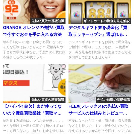
先払い買取の基礎知識
ギフトカードの換金方法を解説
ORANGE-オレンジの先払い買取
デジタルギフト券を現金化「買
で今すぐお金を手に入れる方法
取ラッキーセブン」選ばれる理
由とは
給料日前なのに急にお金が必要になった…
デジタルギフトカードをお持ちで現金化を
そんな経験はありませんか？ 冠婚葬祭や
ご検討中の皆様、こんにちは。 未使用ギ
子どもの学校行事など、予想外の出費に頭
フト券を最も有利な条件で換金できる方法
を悩ませるのは40代サラリ...
をお探しではありませんか？...
先払い買取の基礎知識
先払い買取の基礎知識
【バイバイ金欠】まだ使ってな
FLEX(フレックス)の先払い買取
いの？優良買取業社「買取マウ
サービスの仕組みとレビューを
ス」を使ってみた！？
解説
給料日１週間前はいつもお金が無い。。。
不要になったギフト券、商品券、収入印紙
そんな経験は一度や二度では無いはず ロ
などをお持ちで、すぐに現金化したいとお
ーンも通らないし、知人にお金を借りるの
考えではありませんか？今回は、シンプル