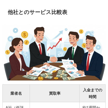
他社とのサービス比較表
入金までの
業者名
買取率
時間
A社（低評
約1週間か