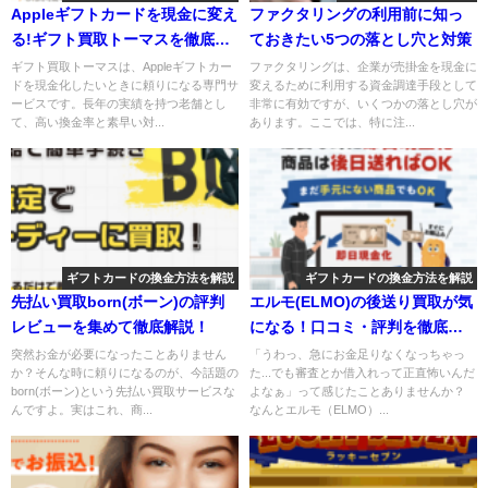
Appleギフトカードを現金に変え
ファクタリングの利用前に知っ
る!ギフト買取トーマスを徹底解
ておきたい5つの落とし穴と対策
説
ギフト買取トーマスは、Appleギフトカー
ファクタリングは、企業が売掛金を現金に
ドを現金化したいときに頼りになる専門サ
変えるために利用する資金調達手段として
ービスです。長年の実績を持つ老舗とし
非常に有効ですが、いくつかの落とし穴が
て、高い換金率と素早い対...
あります。ここでは、特に注...
ギフトカードの換金方法を解説
ギフトカードの換金方法を解説
先払い買取born(ボーン)の評判
エルモ(ELMO)の後送り買取が気
レビューを集めて徹底解説！
になる！口コミ・評判を徹底調
査！
突然お金が必要になったことありません
「うわっ、急にお金足りなくなっちゃっ
か？そんな時に頼りになるのが、今話題の
た...でも審査とか借入れって正直怖いんだ
born(ボーン)という先払い買取サービスな
よなぁ」って感じたことありませんか？
んですよ。実はこれ、商...
なんとエルモ（ELMO）...