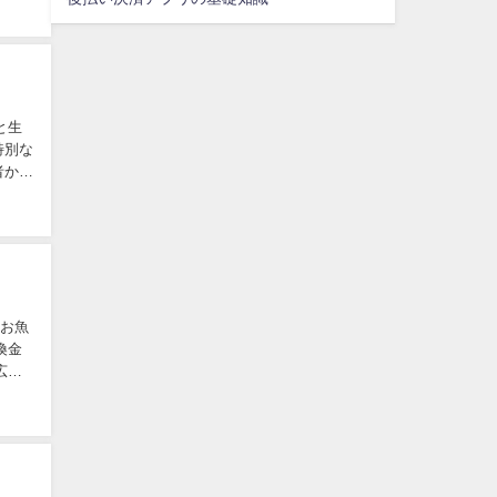
と生
特別な
者から
、お魚
換金
広い