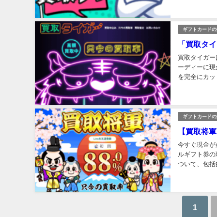
ギフトカードの
「買取タイ
買取タイガー
ーディーに現
を完全にカッ
率として直接
ギフトカードの
【買取将軍
今すぐ現金が
ルギフト券の
ついて、包括
タルギフト券
1