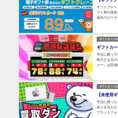
ギフトグレー
フト券の現金
金化スピード
望に対応すべ
ギフトカードの
ギフトカー
手元に眠って
味方となるの
ャー」は圧倒
サービスの独
ギフトカードの
【未使用ギ
手元に残った
ありませんか
プラットフォ
す。 このサー