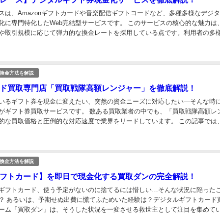
スは、Amazonギフトカードや音楽配信ギフトコードなど、多種多様なデジ
化に専門特化したWeb完結型サービスです。 このサービスの核心的な魅力は
や取引規模に応じて弾力的な換金レートを採用している点です。利用者の多
く複数コースを準備しており、シチュエーション...
換金方法を解説
ド買取専門店「買取戦隊高額レンジャー」を徹底解説！
いるギフト券を現金に変えたい、突然の資金ニーズに対応したい—そんな時
がギフト券買取サービスです。 数ある買取業者の中でも、「買取戦隊高額レ
的な買取価格と圧倒的な対応速度で業界をリードしています。 この記事では
自性、実際の買取価格、利用の流れまでを包括的に解析...
換金方法を解説
フトカード】を即日で現金化する買取ダンの完全解説！
ギフトカード、使う予定がないのに捨てるには惜しい…そんな状況に陥った
？ あるいは、予期せぬ出費に慌てふためいた経験は？デジタルギフトカード
ーム「買取ダン」は、そうした状況を一変させる救世主として注目を集めて
ビスは、AmazonやApple製品のデジタルギフ...