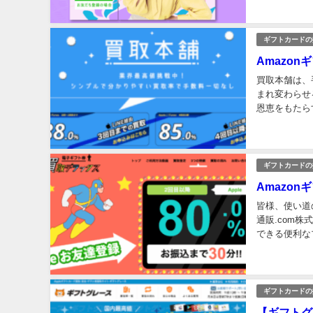
ギフトカードの
Amazo
買取本舗は、手
まれ変わらせ
恩恵をもたら
絶賛を集めて
ギフトカードの
Amazo
皆様、使い道
通販.com
できる便利な
取扱商品が大
ギフトカードの
【ギフトグ