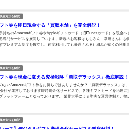
換金方法を解説
nギフト券を即日現金する「買取本舗」を完全解説！
持ちのAmazonギフト券やAppleギフトカード（旧iTunesカード）を現金へ
る専門サービスを展開しています。新規のお客様はもちろん、常連さんにも
すプレミアム制度を確立し、何度利用しても優遇される仕組みが多くの利用
います。 この記事では、突如として現...
換金方法を解説
nギフト券を現金に変える究極戦略「買取デラックス」徹底解説！
のないAmazonギフト券をお持ちではありませんか？「買取デラックス」は
株式会社が運営しております即時現金化サービスで、各種ギフトカードを迅速に
プラットフォームとなっております。 業界大手による堅実な運営体制と、幅
きな魅力となっております。 この記事では、賢...
換金方法を解説
レース】デジタルギフト券現金化サービスを徹底解説！