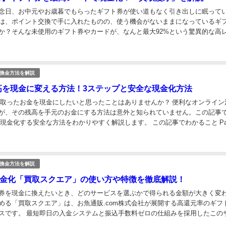
念日、お中元やお歳暮でもらったギフト券が使い道もなく引き出しに眠って
は、ポイント交換で手に入れたものの、使う機会がないままになっているギ
か？そんな未使用のギフト券やカードが、なんと最大92%という驚異的な高
られるサービスがあるのです。 今月の出費が予想以...
換金方法を解説
l残高を現金に変える方法！3ステップと安全な現金化方法
で受け取ったお金を現金にしたいと思ったことはありませんか？ 便利なオンライン
が、その残高を手元のお金にする方法は意外と知られていません。この記事
高を現金化する安全な方法をわかりやすく解説します。 この記事でわかること Pay
なときに便利なのか PayP...
換金方法を解説
金化「買取スクエア」の使い方や特徴を徹底解説！
券を現金に換えたいとき、どのサービスを選ぶかで得られる金額が大きく変
める「買取スクエア」は、お魚通販.com株式会社が展開する高還元率のギフ
スです。 最短即日の入金システムと振込手数料ゼロの仕組みを採用したこの
の現金化ニーズに応える強力な味方となっています。...