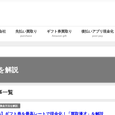
会社
先払い買取り
ギフト券買取り
後払いアプリ現金化
purchase
Amazon gift
post pay
を解説
事一覧
換金方法を解説
25】ギフト券を最高レートで現金化！「買取漫才」を解説