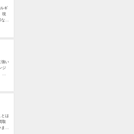
タルギ
、現
様な要
に強い
ンジ
、同
ことは
買取
いま