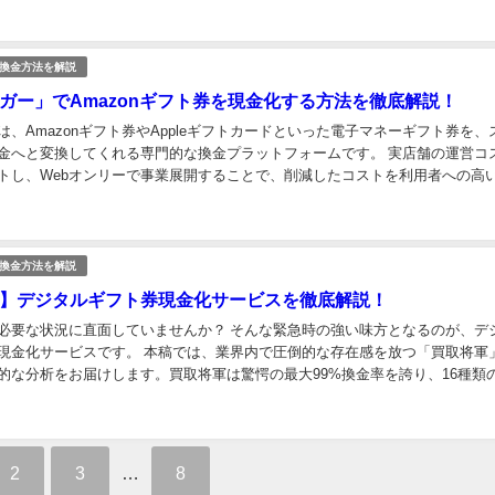
換金方法を解説
ガー」でAmazonギフト券を現金化する方法を徹底解説！
は、Amazonギフト券やAppleギフトカードといった電子マネーギフト券を、
金へと変換してくれる専門的な換金プラットフォームです。 実店舗の運営コ
トし、Webオンリーで事業展開することで、削減したコストを利用者への高
フィードバックしているのが最大の売りです...
換金方法を解説
】デジタルギフト券現金化サービスを徹底解説！
必要な状況に直面していませんか？ そんな緊急時の強い味方となるのが、デ
現金化サービスです。 本稿では、業界内で圧倒的な存在感を放つ「買取将軍
的な分析をお届けします。買取将軍は驚愕の最大99%換金率を誇り、16種類
に幅広く対応する専門プラットフォームです。 実...
2
3
…
8