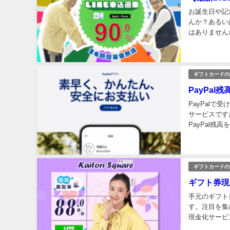
お誕生日や記
んか？あるい
はありません
で現金に変え
ギフトカードの
PayPa
PayPal
サービスです
PayPal残
とは何か、どん
ギフトカードの
ギフト券現
手元のギフト
す。注目を集
現金化サービ
ビスは、急ぎ