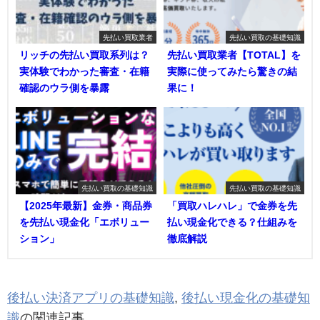
先払い買取業者
先払い買取の基礎知識
リッチの先払い買取系列は？
先払い買取業者【TOTAL】を
実体験でわかった審査・在籍
実際に使ってみたら驚きの結
確認のウラ側を暴露
果に！
先払い買取の基礎知識
先払い買取の基礎知識
【2025年最新】金券・商品券
「買取ハレハレ」で金券を先
を先払い現金化「エボリュー
払い現金化できる？仕組みを
ション」
徹底解説
後払い決済アプリの基礎知識
,
後払い現金化の基礎知
識
の関連記事