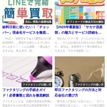
先払い買取の基礎知識
ギフトカードの換金方法を解説
給料日前に使いたい！「チョッ
【2025年最新版】「サカナ倶楽
パー」現金化サービスを徹底解
部」の魅力とサービス詳細を解
説！
説
「やばい、給料日まであと1週間なのに残
「使わないギフト券、どうにかならないか
金3000円…。家賃引き落としまでに何と
な…」そんなお悩みをお持ちの方に朗報で
かしなきゃ！」 こんな経験、一度はあり
す。 本日は、未使用ギフト券の救世主と
ますよね。 私も先月、急...
も言える「サカナ倶楽部」に...
ファクタリングの使い方
ファクタリングの使い方
ファクタリングの手続きガイ
即日ファクタリングの方法と対
ド！必要書類と流れを徹底解説
応会社の選び方
ファクタリングは、企業が売掛金を即座に
「取引先への支払いが足りない」「オフィ
現金化するための有力な資金調達手段で
スの家賃が足りない」「カードの支払期日