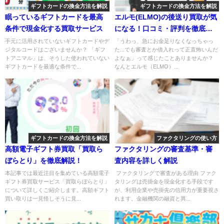
ギフトカードの換金方法を解説
ギフトカードの換金方法を解説
眠っているギフトカードを最高
エルモ(ELMO)の後送り買取が気
条件で現金化する買取サービス
になる！口コミ・評判を徹底調
査！
手元に活用されていないギフトカードやデ
「うわっ、急にお金足りなくなっちゃっ
ジタルコードはございませんか？ 「ギフ
た...でも審査とか借入れって正直怖いんだ
トアニマル」は、そうした使われていない
よなぁ」って感じたことありませんか？
ギフトカードを最適な条件で...
なんとエルモ（ELMO）...
ギフトカードの換金方法を解説
ファクタリングの使い方
高額電子ギフト券買取「買取ら
ファクタリングの審査基準・審
ぼらとり」を徹底解説！
査内容を詳しく解説
本記事では最近注目を集めている高額電子
ファクタリングで審査がある理由 ファク
ギフト券買取サービス「買取らぼらとり」
タリングは売掛金を現金化する手段です
について詳しくご紹介します。高額ギフト
が、利用企業や売掛先の信用力が重要視さ
買い取りは一見怪しそうに見...
れます。金融機関の融資と異...