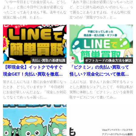
験談
り！
「いやー今日まじでお金が足らん、どうし
「あれ？急にお金が必要になっちゃったけ
よう....」と急に今日中にお金が必要にな
ど、どこに持ち込めばいいのかしら…」っ
ったことってありません？私、去年そんな
て困ることありますよね。 そんな時に役
状況に陥った時、たまた...
立つのが「買取ザウルス」と...
先払い買取の基礎知識
ギフトカードの換金方法を解説
【即現金化】イットクで今すぐ
「ピクミン」の先払い買取って
現金GET！先払い買取を徹底解
怪しい？現金化について徹底解
説！
説！
皆さんこんにちは！急にお金が必要になっ
こんにちは、皆さん！お金に関するちょっ
たとき、どうしていますか？ 「今日絶対
とした裏技をシェアしたくて、今回は私が
にお金が欲しいんだよな」「現金しか対応
実際に体験した「ピクミン」という金券買
してなくてめっちゃ困った....
取サービスについて書いてみ...