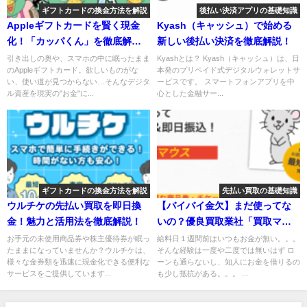
ギフトカードの換金方法を解説
後払い決済アプリの基礎知識
Appleギフトカードを賢く現金
Kyash（キャッシュ）で始める
化！「カッパくん」を徹底解
新しい後払い決済を徹底解説！
説！
引き出しの奥や、スマホの中に眠ったまま
Kyashとは？ Kyash（キャッシュ）は、日
のAppleギフトカード。欲しいものがな
本発のプリペイド式デジタルウォレットサ
い、使い道が見つからない…そんなデジタ
ービスです。 スマートフォンアプリを中
ル資産を現実の"お金"に...
心とした金融サー...
ギフトカードの換金方法を解説
先払い買取の基礎知識
ウルチケの先払い買取を即日換
【バイバイ金欠】まだ使ってな
金！魅力と活用法を徹底解説！
いの？優良買取業社「買取マウ
ス」を使ってみた！？
お手元の未使用商品券や株主優待券が眠っ
給料日１週間前はいつもお金が無い。。。
たままになっていませんか？ウルチケは、
そんな経験は一度や二度では無いはず ロ
様々な金券類を迅速に現金化できる便利な
ーンも通らないし、知人にお金を借りるの
サービスをご提供しています...
も少し抵抗がある。。。 ...