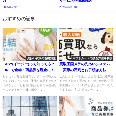
力
サービスを徹底解説
2025年7月1日
2025年6月30日
おすすめの記事
先払い買取の基礎知識
ギフトカードの換金方法を解説
EASY(イージー)って知ってる？
買取王国メラの先払いシステム
LINEで金券・商品券を現金に！
｜実際の評判とお手続き方法を
ご紹介！
ねぇねぇ、最近お財布ピンチ…って時あり
こんにちは！今回は、全国百貨店共通商品
ますよね？そんな時、手元の商品券や収入
券や収入印紙を手放したい時に便利な「買
印紙をササッとお金に換えられたら便利じ
取王国メラ」についてお話しさせていただ
ゃないですか？今日ご紹介す...
きますね。特に注目なのが、...