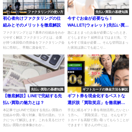
ファクタリングの使い方
先払い買取の基礎知識
初心者向けファクタリングの仕
今すぐお金が必要なら！
組みとそのメリットを徹底解説
WALLET(ウォレット)先払い買取
の実態と使い方
ファクタリングとは？基本の仕組みをわか
急にまとまったお金が必要になったとき、
りやすく解説 ファクタリングとは、企業
どうしますか？ 給料日まではまだ先、で
が持つ未回収の売掛金をファクタリング会
も今すぐ現金が必要...。そんな切羽詰まっ
社に売却し、早期に資金化で...
た状況は誰にでも起こり...
先払い買取の基礎知識
ギフトカードの換金方法を解説
【徹底解説】LINEで完結する先
ギフト券を現金化するベストな
払い買取の魅力とは？
選択肢「買取笑店」を徹底解
説！
本記事ではLINEで完結する先払い買取の
手元に眠るギフト券を有効活用したいとい
仕組みや買い取り対象、取引の流れ、リス
う方へ。 「買取笑店」では、そんなギフ
クについて解説します。これを見るだけで
トカードを高額で買い取ってもらうことが
先払い買取の全体像がわか...
できます！ 皆さんの中には...