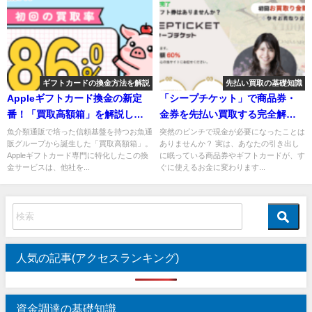
ギフトカードの換金方法を解説
先払い買取の基礎知識
Appleギフトカード換金の新定
「シープチケット」で商品券・
番！「買取高額箱」を解説しま
金券を先払い買取する完全解
す！
説！
魚介類通販で培った信頼基盤を持つお魚通
突然のピンチで現金が必要になったことは
販グループから誕生した「買取高額箱」。
ありませんか？ 実は、あなたの引き出し
Appleギフトカード専門に特化したこの換
に眠っている商品券やギフトカードが、す
金サービスは、他社を...
ぐに使えるお金に変わります...
人気の記事(アクセスランキング)
資金調達の基礎知識